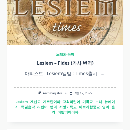
노래와 음악
Lesiem – Fides (가사 번역)
아티스트 : Lesiëm앨범 : Times출시 :
...
Archmagister
7월 17, 2025
Lesiem
개신교
게르만어파
교회라틴어
기독교
노래
뉴에이
지
독일음악
라틴어
번역
서방기독교
아브라함종교
영어
음
악
이탈리아어파