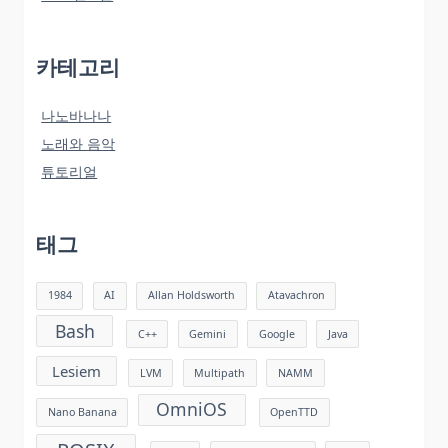
카테고리
나노바나나
노래와 음악
튜토리얼
태그
1984
AI
Allan Holdsworth
Atavachron
Bash
C++
Gemini
Google
Java
Lesiem
LVM
Multipath
NAMM
OmniOS
Nano Banana
OpenTTD