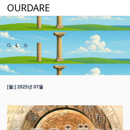
Skip
OURDARE
to
content
[월:]
2025년 07월