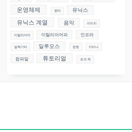
운영체제
유닉스
윈터
유닉스 계열
음악
이미지
이탈리아어파
인프라
이탈리아어
일루모스
일렉기타
장첸
카리나
튜토리얼
컴파일
포크 락