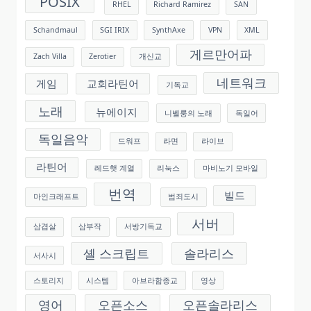
POSIX
RHEL
Richard Ramirez
SAN
Schandmaul
SGI IRIX
SynthAxe
VPN
XML
게르만어파
Zach Villa
Zerotier
개신교
네트워크
게임
교회라틴어
기독교
노래
뉴에이지
니벨룽의 노래
독일어
독일음악
드워프
라면
라이브
라틴어
레드햇 계열
리눅스
마비노기 모바일
번역
빌드
마인크래프트
범죄도시
서버
삼겹살
삼부작
서방기독교
셸 스크립트
솔라리스
서사시
스토리지
시스템
아브라함종교
영상
영어
오픈소스
오픈솔라리스