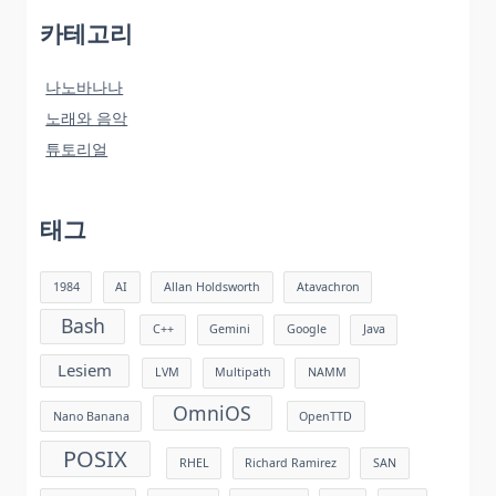
카테고리
나노바나나
노래와 음악
튜토리얼
태그
1984
AI
Allan Holdsworth
Atavachron
Bash
C++
Gemini
Google
Java
Lesiem
LVM
Multipath
NAMM
OmniOS
Nano Banana
OpenTTD
POSIX
RHEL
Richard Ramirez
SAN