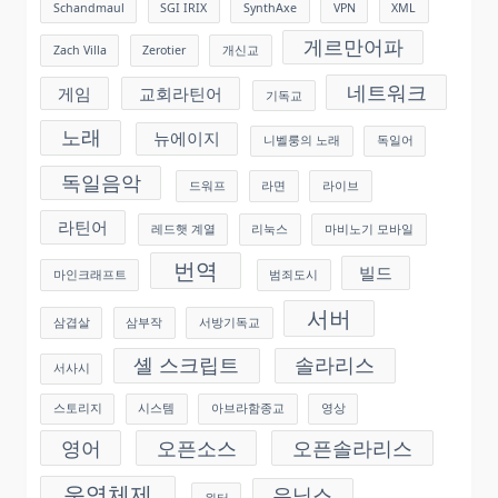
Schandmaul
SGI IRIX
SynthAxe
VPN
XML
게르만어파
Zach Villa
Zerotier
개신교
네트워크
게임
교회라틴어
기독교
노래
뉴에이지
니벨룽의 노래
독일어
독일음악
드워프
라면
라이브
라틴어
레드햇 계열
리눅스
마비노기 모바일
번역
빌드
마인크래프트
범죄도시
서버
삼겹살
삼부작
서방기독교
셸 스크립트
솔라리스
서사시
스토리지
시스템
아브라함종교
영상
영어
오픈소스
오픈솔라리스
운영체제
유닉스
윈터