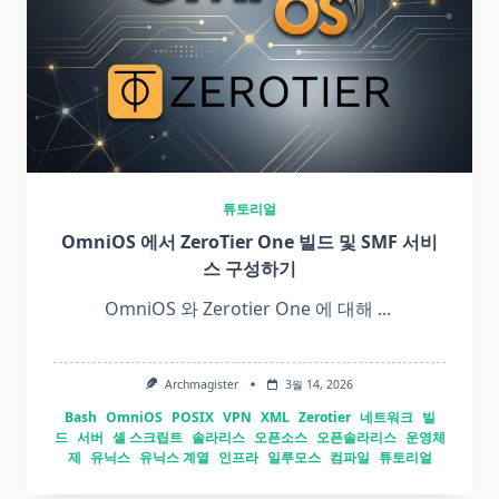
튜토리얼
OmniOS 에서 ZeroTier One 빌드 및 SMF 서비
스 구성하기
OmniOS 와 Zerotier One 에 대해
...
Archmagister
3월 14, 2026
Bash
OmniOS
POSIX
VPN
XML
Zerotier
네트워크
빌
드
서버
셸 스크립트
솔라리스
오픈소스
오픈솔라리스
운영체
제
유닉스
유닉스 계열
인프라
일루모스
컴파일
튜토리얼